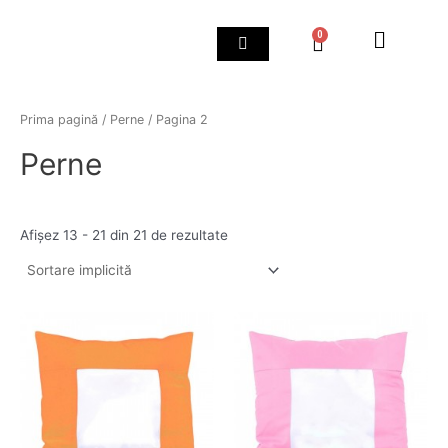
Skip
to
0
Cart
content
Prima pagină
/
Perne
/ Pagina 2
Perne
Afișez 13 - 21 din 21 de rezultate