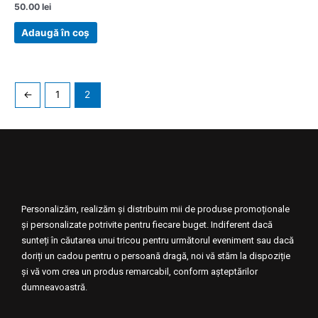
Evaluat
50.00
lei
la
0
din
Adaugă în coș
5
←
1
2
Personalizăm, realizăm și distribuim mii de produse promoționale
și personalizate potrivite pentru fiecare buget. Indiferent dacă
sunteți în căutarea unui tricou pentru următorul eveniment sau dacă
doriți un cadou pentru o persoană dragă, noi vă stăm la dispoziție
și vă vom crea un produs remarcabil, conform așteptărilor
dumneavoastră.