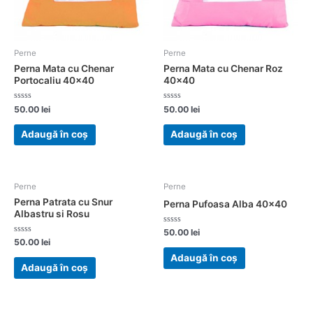
Perne
Perne
Perna Mata cu Chenar
Perna Mata cu Chenar Roz
Portocaliu 40×40
40×40
Evaluat
Evaluat
50.00
lei
50.00
lei
la
la
0
0
din
din
Adaugă în coș
Adaugă în coș
5
5
Perne
Perne
Perna Patrata cu Snur
Perna Pufoasa Alba 40×40
Albastru si Rosu
Evaluat
50.00
lei
la
Evaluat
50.00
lei
0
la
din
0
Adaugă în coș
5
din
Adaugă în coș
5