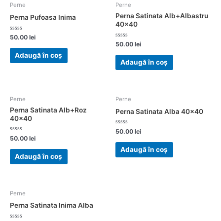
Perne
Perne
Perna Satinata Alb+Albastru
Perna Pufoasa Inima
40×40
Evaluat
50.00
lei
la
Evaluat
50.00
lei
0
la
din
0
Adaugă în coș
5
din
Adaugă în coș
5
Perne
Perne
Perna Satinata Alb+Roz
Perna Satinata Alba 40×40
40×40
Evaluat
50.00
lei
la
Evaluat
50.00
lei
0
la
din
0
Adaugă în coș
5
din
Adaugă în coș
5
Perne
Perna Satinata Inima Alba