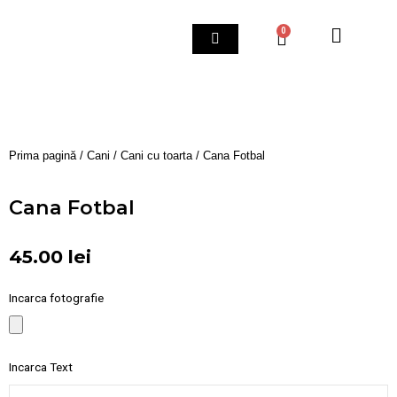
Skip
to
0
Cart
content
Prima pagină
/
Cani
/
Cani cu toarta
/ Cana Fotbal
Cana Fotbal
45.00
lei
Incarca fotografie
Incarca Text