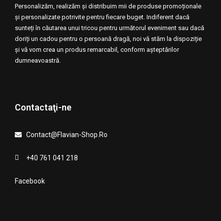
Personalizăm, realizăm și distribuim mii de produse promoționale
și personalizate potrivite pentru fiecare buget. Indiferent dacă
sunteți în căutarea unui tricou pentru următorul eveniment sau dacă
doriți un cadou pentru o persoană dragă, noi vă stăm la dispoziție
și vă vom crea un produs remarcabil, conform așteptărilor
dumneavoastră.
Contactaţi-ne
Contact@Flavian-Shop.Ro
+40 761 041 218
Facebook