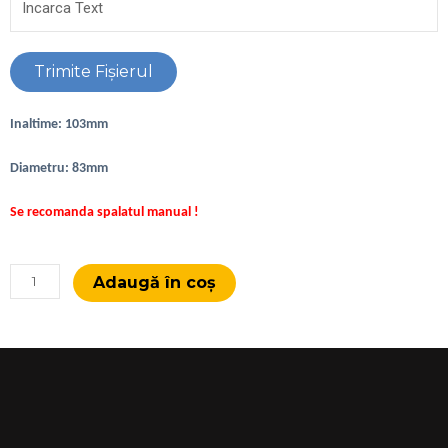
Trimite Fişierul
Inaltime: 103mm
Diametru: 83mm
Se recomanda spalatul manual !
Cantitate
Adaugă în coș
Cana
Fotbal