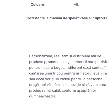
Culoare
Alb
Rezistenta la
masina
de
spalat
vase
si
cuptoru
Personalizăm, realizăm și distribuim mii de
produse promoționale și personalizate potrivi
pentru fiecare buget. Indiferent dacă sunteți î
căutarea unui tricou pentru următorul evenim
sau dacă doriți un cadou pentru o persoană
dragă, noi vă stăm la dispoziție și vă vom crea
produs remarcabil, conform așteptărilor
dumneavoastră.