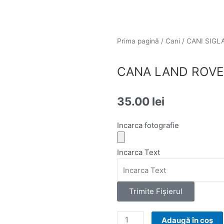
Prima pagină
/
Cani
/
CANI SIGL
CANA LAND ROV
35.00
lei
Incarca fotografie
Incarca Text
Trimite Fişierul
Cantitate
Adaugă în coș