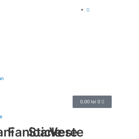
an
Cart
0.00
lei
0
e
ani
Fanioane
Stickere
Veste