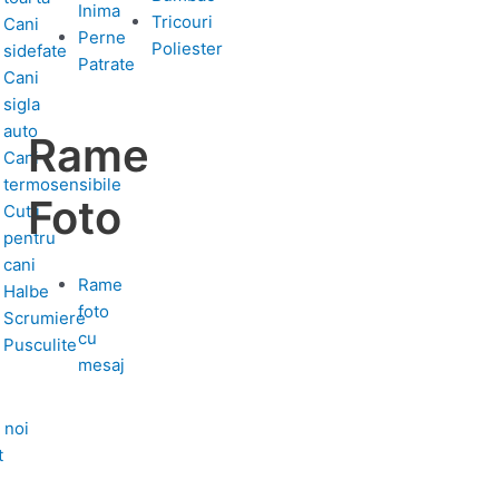
Inima
Tricouri
Cani
Perne
Poliester
sidefate
Patrate
Cani
sigla
auto
Rame
Cani
termosensibile
Foto
Cutii
pentru
cani
Rame
Halbe
foto
Scrumiere
cu
Pusculite
mesaj
 noi
t