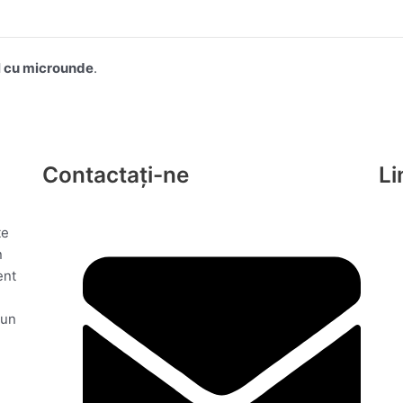
l cu microunde
.
Contactaţi-ne
Li
te
n
ent
 un