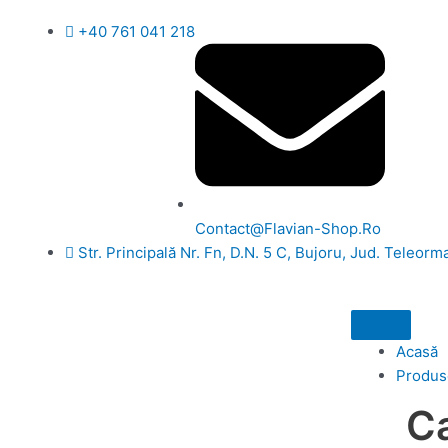
Skip
+40 761 041 218
to
content
Contact@Flavian-Shop.Ro
Str. Principală Nr. Fn, D.N. 5 C, Bujoru, Jud. Teleorm
Acasă
Produs
C