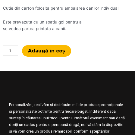
Cutie din carton folosita pentru ambalarea canilor individual.
Este prevazuta cu un spatiu gol pentru a
se vedea partea printata a canii.
Cantitate
Adaugă în coș
Cutie
Cani
Deschisa
Personalizăm, realizăm și distribuim mii de produse promoționale
și personalizate potrivite pentru fiecare buget. Indiferent dacă
sunteți în căutarea unui tricou pentru următorul eveniment sau dacă
doriți un cadou pentru o persoană dragă, noi vă stăm la dispoziție
și vă vom crea un produs remarcabil, conform așteptărilor