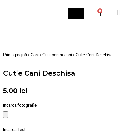
Skip
to
0
Cart
content
Prima pagină
/
Cani
/
Cutii pentru cani
/ Cutie Cani Deschisa
Cutie Cani Deschisa
5.00
lei
Incarca fotografie
Incarca Text