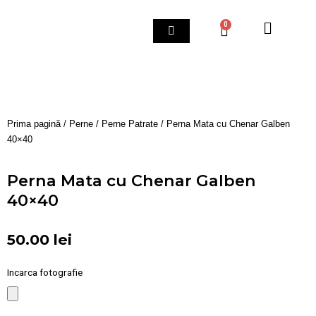
Skip
to
0
Cart
content
Prima pagină
/
Perne
/
Perne Patrate
/ Perna Mata cu Chenar Galben
40×40
Perna Mata cu Chenar Galben
40×40
50.00
lei
Incarca fotografie