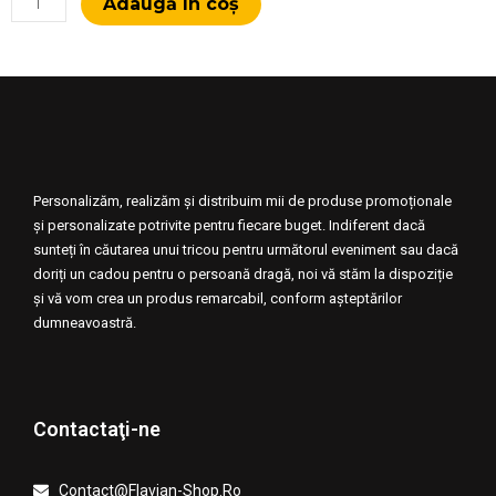
Adaugă în coș
Perna
Mata
cu
Chenar
Galben
40x40
Personalizăm, realizăm și distribuim mii de produse promoționale
și personalizate potrivite pentru fiecare buget. Indiferent dacă
sunteți în căutarea unui tricou pentru următorul eveniment sau dacă
doriți un cadou pentru o persoană dragă, noi vă stăm la dispoziție
și vă vom crea un produs remarcabil, conform așteptărilor
dumneavoastră.
Contactaţi-ne
Contact@Flavian-Shop.Ro