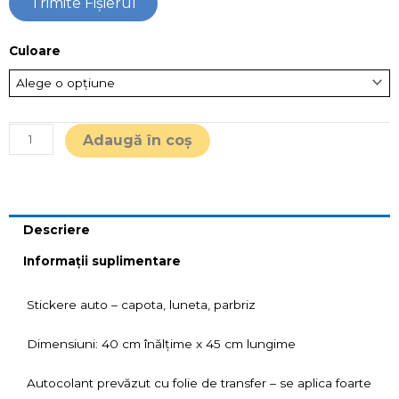
Trimite Fişierul
Cantitate
Culoare
Stickere
auto
MAN
SEXY
Adaugă în coș
Descriere
Informații suplimentare
Stickere auto – capota, luneta, parbriz
Dimensiuni: 40 cm înălțime x 45 cm lungime
Autocolant prevăzut cu folie de transfer – se aplica foarte