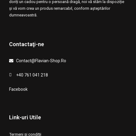
doriți un cadou pentru o persoană dragă, noi vă stăm la dispoziție
și vă vom crea un produs remarcabil, conform așteptărilor
dumneavoastră.
Contactaţi-ne
Contact@Flavian-Shop.Ro
+40 761 041 218
Facebook
Link-uri Utile
Termeni și condiții